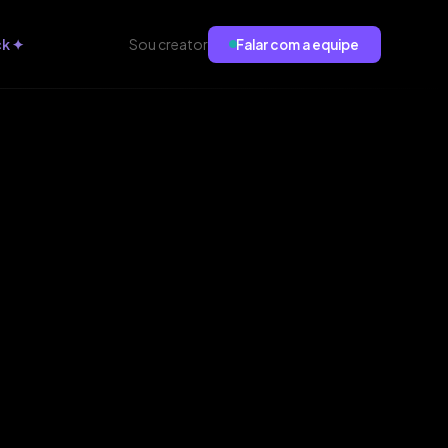
ck ✦
Sou creator
Falar com a equipe