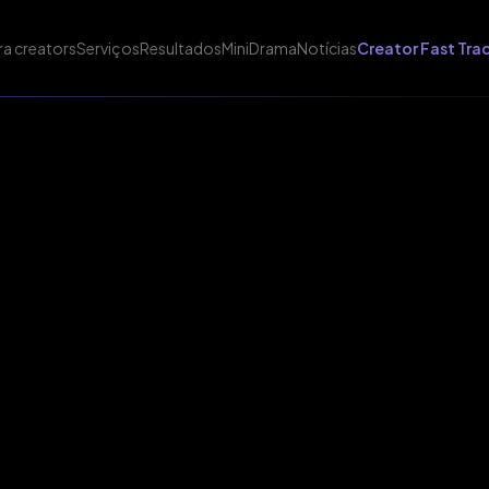
ra creators
Serviços
Resultados
MiniDrama
Notícias
Creator Fast Tra