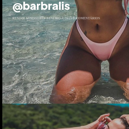
@barbralis
RENOIR ASSESSORIA
·
JANEIRO 7, 2019
·
0 COMENTÁRIOS